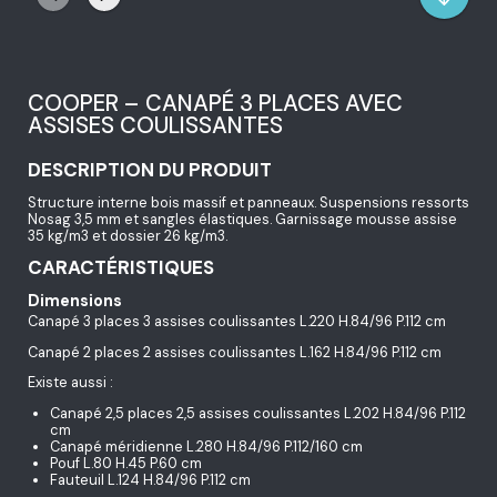
COOPER – CANAPÉ 3 PLACES AVEC
ASSISES COULISSANTES
DESCRIPTION DU PRODUIT
Structure interne bois massif et panneaux. Suspensions ressorts
Nosag 3,5 mm et sangles élastiques. Garnissage mousse assise
35 kg/m3 et dossier 26 kg/m3.
CARACTÉRISTIQUES
Dimensions
Canapé 3 places 3 assises coulissantes L.220 H.84/96 P.112 cm
Canapé 2 places 2 assises coulissantes L.162 H.84/96 P.112 cm
Existe aussi :
Canapé 2,5 places 2,5 assises coulissantes L.202 H.84/96 P.112
cm
Canapé méridienne L.280 H.84/96 P.112/160 cm
Pouf L.80 H.45 P.60 cm
Fauteuil L.124 H.84/96 P.112 cm