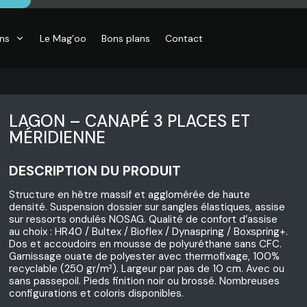
ons
Le Mag’oo
Bons plans
Contact
LAGON – CANAPÉ 3 PLACES ET
MÉRIDIENNE
DESCRIPTION DU PRODUIT
Structure en hêtre massif et agglomérée de haute
densité. Suspension dossier sur sangles élastiques, assise
sur ressorts ondulés NOSAG. Qualité de confort d’assise
au choix : HR40 / Bultex / Bioflex / Dynaspring / Boxspring+.
Dos et accoudoirs en mousse de polyuréthane sans CFC.
Garnissage ouate de polyester avec thermofixage, 100%
recyclable (250 gr/m²). Largeur par pas de 10 cm. Avec ou
sans passepoil. Pieds finition noir ou brossé. Nombreuses
configurations et coloris disponibles.