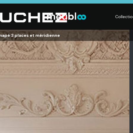
Collecti
napé 3 places et méridienne
LITERIE
DÉCO
Matelas,
Accessoires de
s,
Sommiers,
maison, Objets
Literies
déco,
électriques,
Luminaires,
Linge de maison
Déco murales