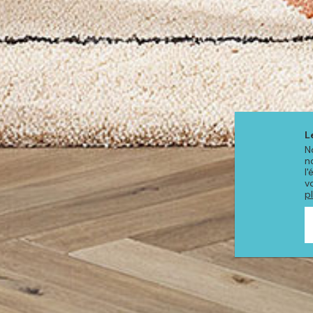
L
N
n
l
v
p