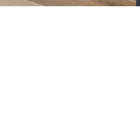
mande – Canapé
Silence – Canapé ave
’angle
méridienne