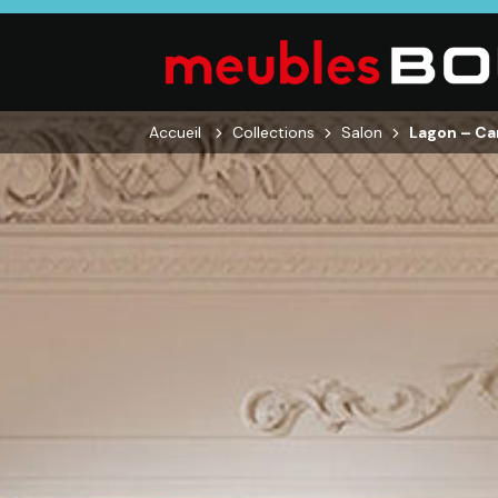
Accueil
Collections
Salon
Lagon – Ca
SALON
SÉJOUR
CHAMBRE
Canapés droits,
Enfilades,
Dressings,
Salons d’angles
Tables, Chaises,
Armoires, Lit
& composables,
Meubles TV,
Chevets,
Fauteuils et
Meubles de
Commodes
canapés de
complément
relaxation,
Tables basses