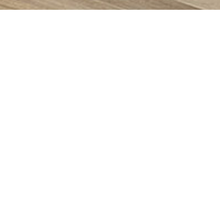
PRODUITS SIMILAIRES
Carole – Canapé
A
d