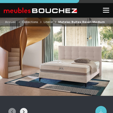
Accueil
Collections
Literie
Matelas Bultex Reset Medium