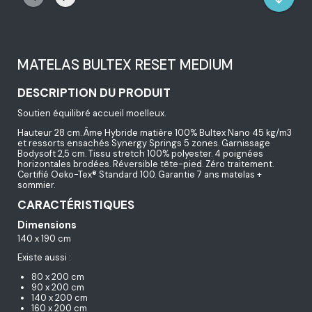
MATELAS BULTEX RESET MEDIUM
DESCRIPTION DU PRODUIT
Soutien équilibré accueil moelleux.
Hauteur 28 cm. Âme Hybride matière 100% Bultex Nano 45 kg/m3
et ressorts ensachés Synergy Springs 5 zones. Garnissage
Bodysoft 2,5 cm. Tissu stretch 100% polyester. 4 poignées
horizontales brodées. Réversible tête-pied. Zéro traitement.
Certifié Oeko-Tex® Standard 100. Garantie 7 ans matelas +
sommier.
CARACTÉRISTIQUES
Dimensions
140 x 190 cm
Existe aussi :
80 x 200 cm
90 x 200 cm
140 x 200 cm
160 x 200 cm