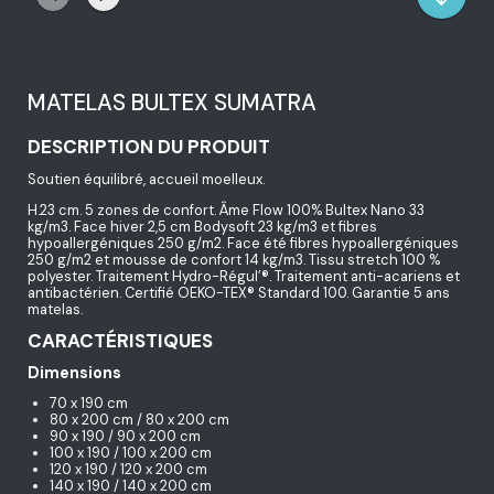
MATELAS BULTEX SUMATRA
DESCRIPTION DU PRODUIT
Soutien équilibré, accueil moelleux.
H.23 cm. 5 zones de confort. Âme Flow 100% Bultex Nano 33
kg/m3. Face hiver 2,5 cm Bodysoft 23 kg/m3 et fibres
hypoallergéniques 250 g/m2. Face été fibres hypoallergéniques
250 g/m2 et mousse de confort 14 kg/m3. Tissu stretch 100 %
polyester. Traitement Hydro-Régul’®. Traitement anti-acariens et
antibactérien. Certifié OEKO-TEX® Standard 100. Garantie 5 ans
matelas.
CARACTÉRISTIQUES
Dimensions
70 x 190 cm
80 x 200 cm / 80 x 200 cm
90 x 190 / 90 x 200 cm
100 x 190 / 100 x 200 cm
120 x 190 / 120 x 200 cm
140 x 190 / 140 x 200 cm