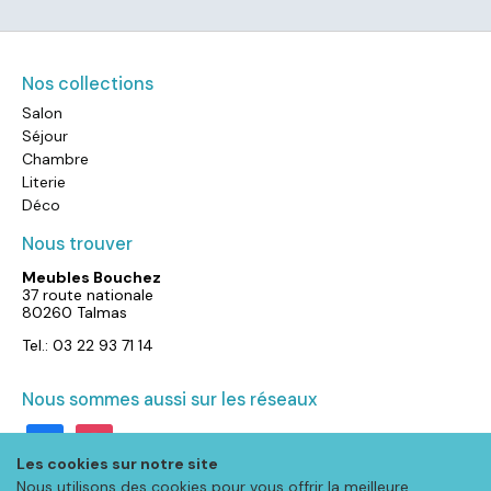
Nos collections
Salon
Séjour
Chambre
Literie
Déco
Nous trouver
Meubles Bouchez
37 route nationale
80260 Talmas
Tel.: 03 22 93 71 14
Nous sommes aussi sur les réseaux
facebook
instagram
Les cookies sur notre site
Nous utilisons des cookies pour vous offrir la meilleure